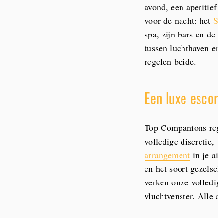
avond, een aperitie
voor de nacht: het
S
spa, zijn bars en d
tussen luchthaven e
regelen beide.
Een luxe escor
Top Companions rege
volledige discretie,
arrangement
in je a
en het soort gezelsc
verken onze volled
vluchtvenster. Alle