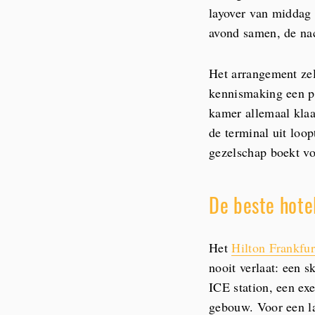
layover van middag t
avond samen, de nac
Het arrangement zelf
kennismaking een pa
kamer allemaal klaa
de terminal uit loo
gezelschap boekt voo
De beste hotel
Het
Hilton Frankfur
nooit verlaat: een s
ICE station, een exe
gebouw. Voor een la