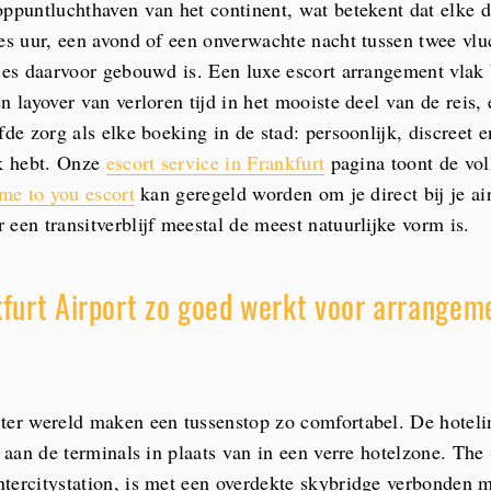
oppuntluchthaven van het continent, wat betekent dat elke 
zes uur, een avond of een onverwachte nacht tussen twee vlu
cies daarvoor gebouwd is. Een luxe escort arrangement vlak 
en layover van verloren tijd in het mooiste deel van de rei
fde zorg als elke boeking in de stad: persoonlijk, discreet
jk hebt. Onze
escort service in Frankfurt
pagina toont de vol
 me to you escort
kan geregeld worden om je direct bij je air
een transitverblijf meestal de meest natuurlijke vorm is.
urt Airport zo goed werkt voor arrangem
ter wereld maken een tussenstop zo comfortabel. De hoteli
t aan de terminals in plaats van in een verre hotelzone. Th
tercitystation, is met een overdekte skybridge verbonden m