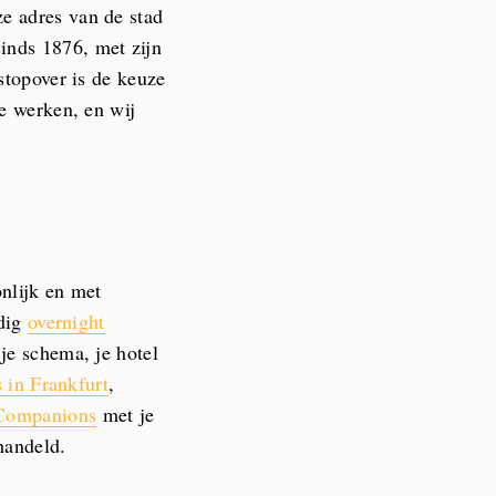
e adres van de stad
sinds 1876, met zijn
stopover is de keuze
de werken, en wij
nlijk en met
edig
overnight
je schema, je hotel
s in Frankfurt
,
 Companions
met je
handeld.