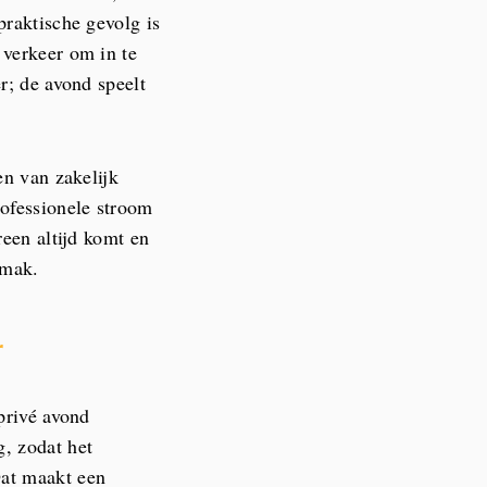
praktische gevolg is
 verkeer om in te
r; de avond speelt
en van zakelijk
rofessionele stroom
reen altijd komt en
emak.
r
privé avond
, zodat het
Dat maakt een