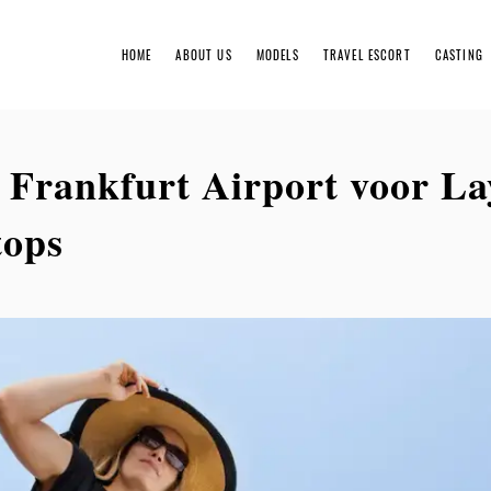
HOME
ABOUT US
MODELS
TRAVEL ESCORT
CASTING
Booki
j Frankfurt Airport voor La
Rates
tops
Gentl
Servi