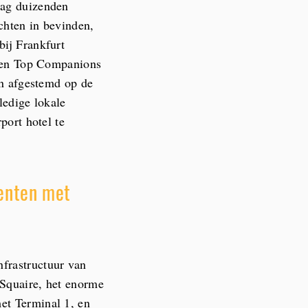
dag duizenden
chten in bevinden,
bij Frankfurt
s, en Top Companions
 en afgestemd op de
ledige lokale
port hotel te
enten met
nfrastructuur van
e Squaire, het enorme
et Terminal 1, en