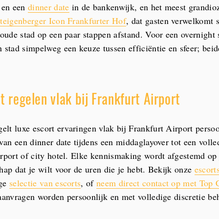
f en een
dinner date
in de bankenwijk, en het meest grandioz
teigenberger Icon Frankfurter Hof
, dat gasten verwelkomt 
e oude stad op een paar stappen afstand. Voor een overnight 
n stad simpelweg een keuze tussen efficiëntie en sfeer; bei
t regelen vlak bij Frankfurt Airport
lt luxe escort ervaringen vlak bij Frankfurt Airport persoo
 van een dinner date tijdens een middaglayover tot een voll
irport of city hotel. Elke kennismaking wordt afgestemd op 
hap dat je wilt voor de uren die je hebt. Bekijk onze
escort
ige
selectie van escorts
, of
neem direct contact op met Top
 aanvragen worden persoonlijk en met volledige discretie be