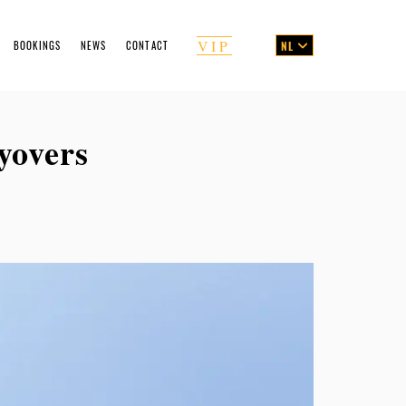
VIP
BOOKINGS
NEWS
CONTACT
NL
ng Form
yovers
emen's Guide
ces