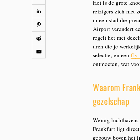
Het is de grote kno
reizigers zich met 
in een stad die pre
Airport verandert e
regelt het met dezel
uren die je werkeli
selectie, en een
fly
ontmoeten, wat voor 
Waarom Frankf
gezelschap
Weinig luchthavens 
Frankfurt ligt direc
gebouw boven het in