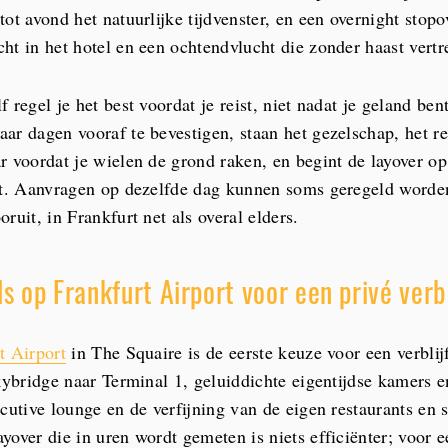
ot avond het natuurlijke tijdvenster, en een overnight stopo
ht in het hotel en een ochtendvlucht die zonder haast vertr
 regel je het best voordat je reist, niet nadat je geland ben
ar dagen vooraf te bevestigen, staan het gezelschap, het re
r voordat je wielen de grond raken, en begint de layover o
pt. Aanvragen op dezelfde dag kunnen soms geregeld worde
ruit, in Frankfurt net als overal elders.
s op Frankfurt Airport voor een privé verbl
t Airport
in The Squaire is de eerste keuze voor een verblij
kybridge naar Terminal 1, geluiddichte eigentijdse kamers e
cutive lounge en de verfijning van de eigen restaurants en 
yover die in uren wordt gemeten is niets efficiënter; voor 