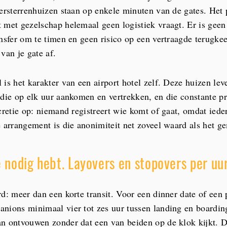
iersterrenhuizen staan op enkele minuten van de gates. Het 
 met gezelschap helemaal geen logistiek vraagt. Er is geen
ansfer om te timen en geen risico op een vertraagde terugkee
van je gate af.
is het karakter van een airport hotel zelf. Deze huizen lev
 die op elk uur aankomen en vertrekken, en die constante p
cretie op: niemand registreert wie komt of gaat, omdat iede
é arrangement is die anonimiteit net zoveel waard als het g
e nodig hebt. Layovers en stopovers per uu
rd: meer dan een korte transit. Voor een dinner date of een 
nions minimaal vier tot zes uur tussen landing en boarding
n ontvouwen zonder dat een van beiden op de klok kijkt. 