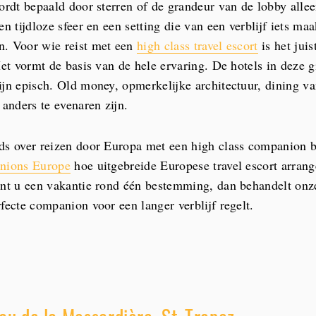
wordt bepaald door sterren of de grandeur van de lobby alle
en tijdloze sfeer en een setting die van een verblijf iets ma
n. Voor wie reist met een
high class travel escort
is het juis
Het vormt de basis van de hele ervaring. De hotels in deze 
ijn episch. Old money, opmerkelijke architectuur, dining v
 anders te evenaren zijn.
ds over reizen door Europa met een high class companion 
anions Europe
hoe uitgebreide Europese travel escort arran
ant u een vakantie rond één bestemming, dan behandelt on
fecte companion voor een langer verblijf regelt.