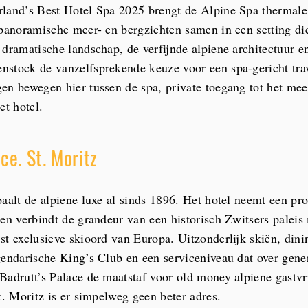
land’s Best Hotel Spa 2025 brengt de Alpine Spa thermale 
panoramische meer- en bergzichten samen in een setting die 
 dramatische landschap, de verfijnde alpiene architectuur e
stock de vanzelfsprekende keuze voor een spa-gericht trave
en bewegen hier tussen de spa, private toegang tot het me
et hotel.
ce. St. Moritz
aalt de alpiene luxe al sinds 1896. Het hotel neemt een pr
 en verbindt de grandeur van een historisch Zwitsers paleis
st exclusieve skioord van Europa. Uitzonderlijk skiën, dini
gendarische King’s Club en een serviceniveau dat over gener
Badrutt’s Palace de maatstaf voor old money alpiene gastvr
t. Moritz is er simpelweg geen beter adres.