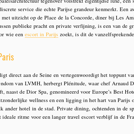
aleisarchitectuur tegenover volstrekt eigentijdse luxe, een 
discrete service die echte Parijse grandeur kenmerkt. Een av
as met uitzicht op de Place de la Concorde, diner bij Les A
ussen publieke pracht en private verfijning, is een van de g
oor wie een
escort in Parijs
zoekt, is dit de vanzelfsprekende
Paris
ligt direct aan de Seine en vertegenwoordigt het toppunt van
igendom van LVMH, herbergt Plénitude, waar chef Arnaud D
ft, naast de Dior Spa, genomineerd voor Europe’s Best Hot
tzonderlijke wellness en een ligging in het hart van Parijs
k ander hotel in de stad. Private dining, ochtenden in de s
ideale ritme voor een langer travel escort verblijf in de Fr