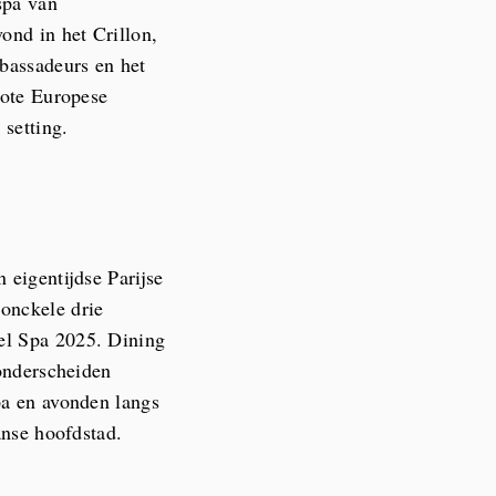
spa van
ond in het Crillon,
mbassadeurs en het
rote Europese
 setting.
 eigentijdse Parijse
onckele drie
el Spa 2025. Dining
 onderscheiden
pa en avonden langs
anse hoofdstad.