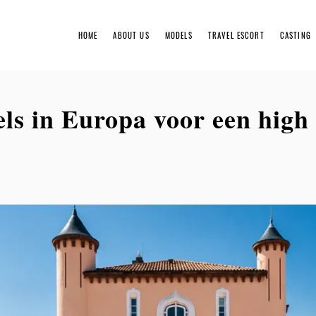
HOME
ABOUT US
MODELS
TRAVEL ESCORT
CASTING
Booki
els in Europa voor een high
Rates
Gentl
Servi