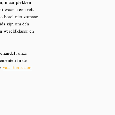
en, maar plekken
akt waar u een reis
te hotel niet zomaar
gids zijn om één
an wereldklasse en
behandelt onze
gementen in de
ze
vacation escort