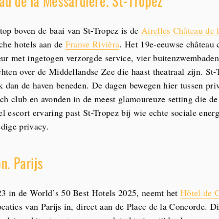
au de la Messardière. St-Tropez
top boven de baai van St-Tropez is de
Airelles Château de 
che hotels aan de
Franse Rivièra
. Het 19e-eeuwse château 
ur met ingetogen verzorgde service, vier buitenzwembaden
chten over de Middellandse Zee die haast theatraal zijn. St-
k dan de haven beneden. De dagen bewegen hier tussen priv
ch club en avonden in de meest glamoureuze setting die de 
el escort ervaring past St-Tropez bij wie echte sociale energ
dige privacy.
n. Parijs
23 in de World’s 50 Best Hotels 2025, neemt het
Hôtel de C
caties van Parijs in, direct aan de Place de la Concorde. D