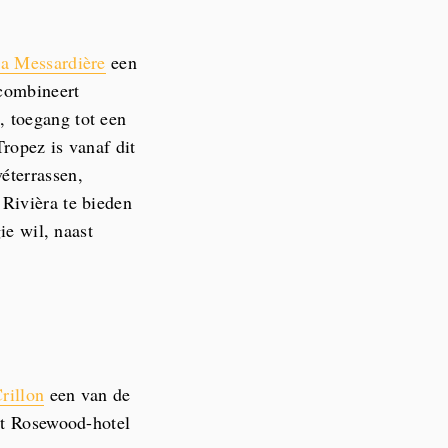
la Messardière
een
combineert
, toegang tot een
Tropez is vanaf dit
éterrassen,
Rivièra te bieden
ie wil, naast
rillon
een van de
it Rosewood-hotel