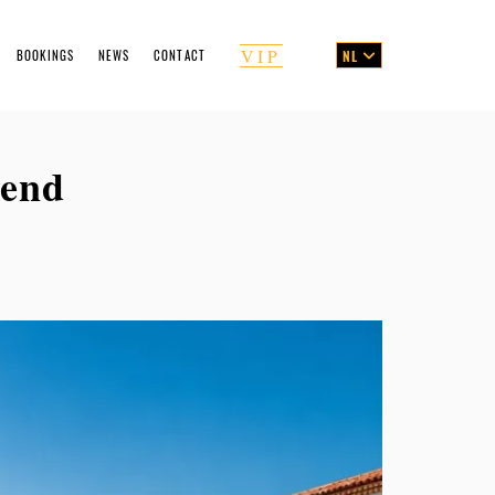
VIP
BOOKINGS
NEWS
CONTACT
NL
ng Form
 end
emen's Guide
ces